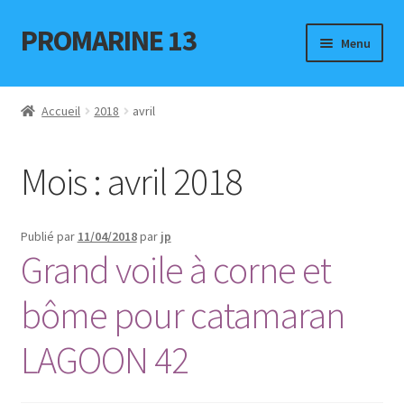
PROMARINE 13
Aller
Aller
Menu
à
au
la
contenu
Accueil
navigation
Accueil
2018
avril
Bateaux à la vente
Mois :
avril 2018
ELECTRONIQUE
Politique de confidentialité
Publié par
11/04/2018
par
jp
Grand voile à corne et
Annonces occasions
bôme pour catamaran
Places de port
LAGOON 42
Contact