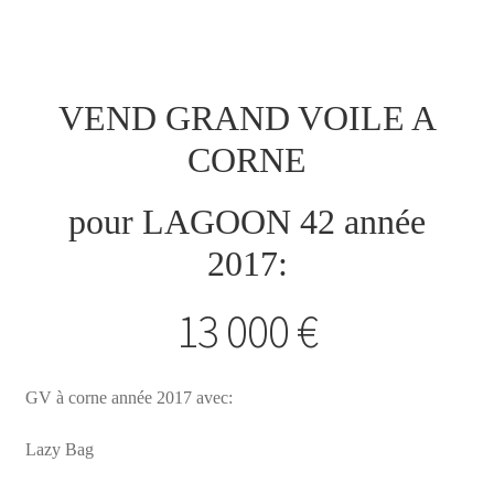
Météo marine : côtier
Météo : Corse
VEND GRAND VOILE A
Météo : large
CORNE
Météo : grand large
pour LAGOON 42 année
2017:
13 000 €
GV à corne année 2017 avec:
Lazy Bag