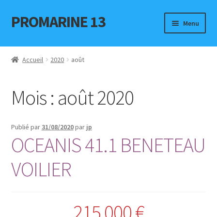
PROMARINE 13
Aller
Aller
Menu
à
au
la
contenu
Accueil
navigation
Accueil
2020
août
Bateaux à la vente
Mois :
août 2020
ELECTRONIQUE
Politique de confidentialité
Publié par
31/08/2020
par
jp
OCEANIS 41.1 BENETEAU
Annonces occasions
VOILIER
Places de port
Contact
215 000 €