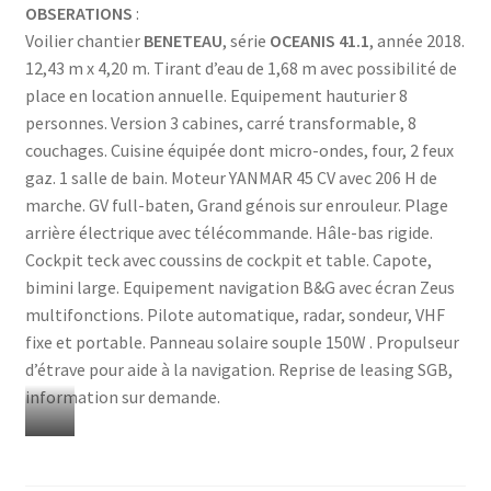
OBSERATIONS
:
Voilier chantier
BENETEAU
, série
OCEANIS 41.1
, année 2018.
12,43 m x 4,20 m. Tirant d’eau de 1,68 m avec possibilité de
place en location annuelle. Equipement hauturier 8
personnes. Version 3 cabines, carré transformable, 8
couchages. Cuisine équipée dont micro-ondes, four, 2 feux
gaz. 1 salle de bain. Moteur YANMAR 45 CV avec 206 H de
marche. GV full-baten, Grand génois sur enrouleur. Plage
arrière électrique avec télécommande. Hâle-bas rigide.
Cockpit teck avec coussins de cockpit et table. Capote,
bimini large. Equipement navigation B&G avec écran Zeus
multifonctions. Pilote automatique, radar, sondeur, VHF
fixe et portable. Panneau solaire souple 150W . Propulseur
d’étrave pour aide à la navigation. Reprise de leasing SGB,
information sur demande.
s
d