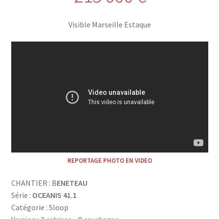
Météo marine : côtier
Visible Marseille Estaque
Météo : Corse
Météo : large
Météo : grand large
REPORTAGE PHOTO EN VIDEO
CHANTIER : B
ENETEAU
Série :
OCEANIS 41.1
Catégorie : Sloop