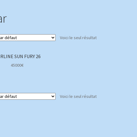
ar
Voici le seul résultat
IRLINE SUN FURY 26
45000
€
Voici le seul résultat