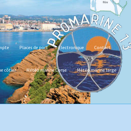
mpte
Places de port
Electronique
Contact
e côtier
Météo marine Corse
Météo marine large
es de port
Electronique
Contact
Politique de confidentialité
éo marine large
Météo marine grand large