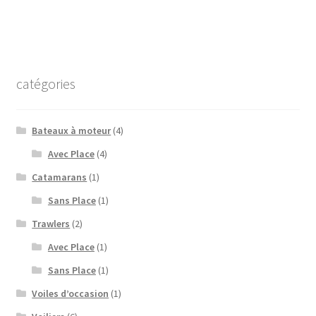
:
Météo marine : côtier
l’article
Météo : Corse
catégories
Météo : large
Météo : grand large
Bateaux à moteur
(4)
Avec Place
(4)
Catamarans
(1)
Sans Place
(1)
Trawlers
(2)
Avec Place
(1)
Sans Place
(1)
Voiles d’occasion
(1)