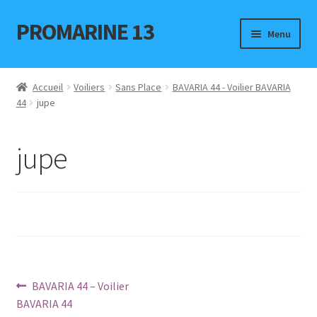
PROMARINE 13
Aller
Aller
Menu
à
au
la
contenu
Accueil
navigation
Accueil
Voiliers
Sans Place
BAVARIA 44 - Voilier BAVARIA
44
jupe
Bateaux à la vente
ELECTRONIQUE
jupe
Politique de confidentialité
Annonces occasions
Places de port
Navigation
Article
BAVARIA 44 – Voilier
Contact
précédent
BAVARIA 44
de