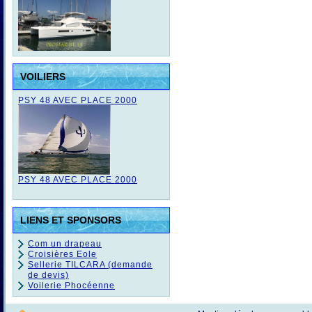
VOILIERS
PSY 48 AVEC PLACE 2000
PSY 48 AVEC PLACE 2000
LIENS ET SPONSORS
Com un drapeau
Croisières Eole
Sellerie TILCARA (demande
de devis)
Voilerie Phocéenne