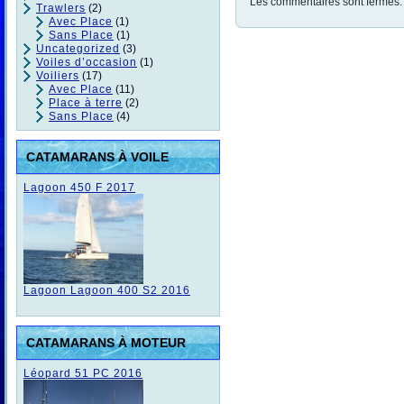
Les commentaires sont fermés.
Trawlers
(2)
Avec Place
(1)
Sans Place
(1)
Uncategorized
(3)
Voiles d’occasion
(1)
Voiliers
(17)
Avec Place
(11)
Place à terre
(2)
Sans Place
(4)
CATAMARANS À VOILE
Lagoon 450 F 2017
Lagoon Lagoon 400 S2 2016
CATAMARANS À MOTEUR
Léopard 51 PC 2016