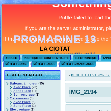
PROMARINE 13
LA CIOTAT
ACCUEIL
POLITIQUE DE CONFIDENTIALITÉ
ELECTRONIQUE
ANNO
MÉTÉO : CORSE
MÉTÉO : LARGE
MÉTÉO : GRAND LARGE
LISTE DES BATEAUX
«
BENETEAU EVASION 32
Bateaux à moteur
(35)
Avec Place
(23)
IMG_2194
Sans Place
(11)
Sur remorque
(1)
Catamarans
(6)
Avec Place
(5)
Sans Place
(1)
Électronique
(1)