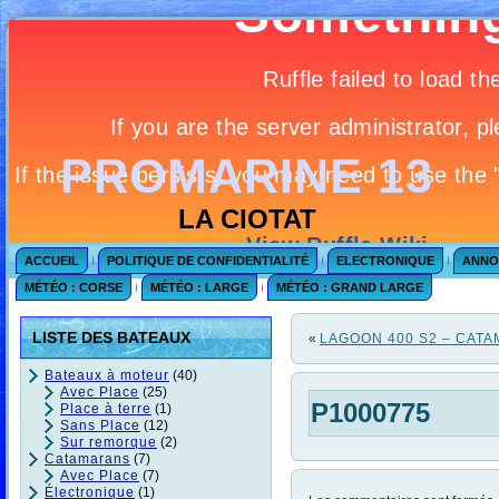
PROMARINE 13
LA CIOTAT
ACCUEIL
POLITIQUE DE CONFIDENTIALITÉ
ELECTRONIQUE
ANNO
MÉTÉO : CORSE
MÉTÉO : LARGE
MÉTÉO : GRAND LARGE
LISTE DES BATEAUX
«
LAGOON 400 S2 – CAT
Bateaux à moteur
(40)
Avec Place
(25)
P1000775
Place à terre
(1)
Sans Place
(12)
Sur remorque
(2)
Catamarans
(7)
Avec Place
(7)
Électronique
(1)