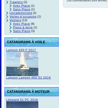
Les commentaires sont fermés.
Trawlers
(2)
Avec Place
(1)
Sans Place
(1)
Uncategorized
(2)
Voiles d’occasion
(1)
Voiliers
(13)
Avec Place
(9)
Place à terre
(1)
Sans Place
(3)
CATAMARANS À VOILE
Lagoon 450 F 2017
Lagoon Lagoon 400 S2 2016
CATAMARANS À MOTEUR
Léopard 51 PC 2016