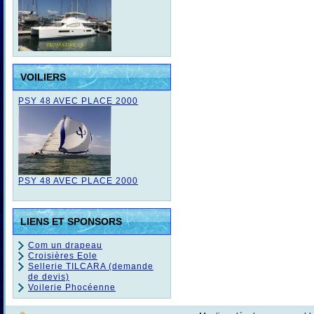
VOILIERS
PSY 48 AVEC PLACE 2000
PSY 48 AVEC PLACE 2000
LIENS ET SPONSORS
Com un drapeau
Croisières Eole
Sellerie TILCARA (demande
de devis)
Voilerie Phocéenne