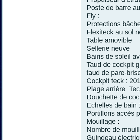
Poste de barre au
Fly :
Protections bâch
Flexiteck au sol n
Table amovible
Sellerie neuve
Bains de soleil a
Taud de cockpit gri
taud de pare-bris
Cockpit teck : 2
Plage arrière Te
Douchette de cock
Echelles de bain :
Portillons accès p
Mouillage :
Nombre de mouill
Guindeau électri