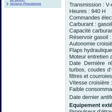
de devis)
Transmission : V-
Voilerie Phocéenne
Heures : 940 H
Commandes élect
Carburant : gasoil
Capacité carburan
Réservoir gasoil :
Autonomie croisiè
Flaps hydrauliqu
Moteur entretien 
Date Dernière r
turbos, coudes d’é
filtres et courroie
Vitesse croisière 
Faible consommati
Date dernier antif
Equipement exté
Propulseur d’étra