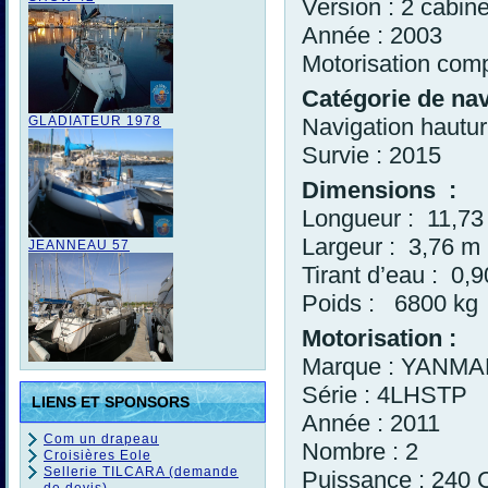
Version : 2 cabine
Année : 2003
Motorisation comp
Catégorie de nav
GLADIATEUR 1978
Navigation hautur
Survie : 2015
Dimensions :
Longueur : 11,73 
Largeur : 3,76 m
JEANNEAU 57
Tirant d’eau : 0,
Poids : 6800 kg
Motorisation :
Marque : YANM
Série : 4LHSTP
LIENS ET SPONSORS
Année : 2011
Com un drapeau
Nombre : 2
Croisières Eole
Sellerie TILCARA (demande
Puissance : 240 