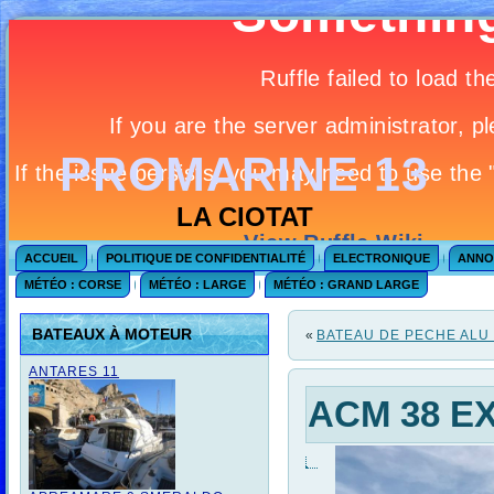
PROMARINE 13
LA CIOTAT
ACCUEIL
POLITIQUE DE CONFIDENTIALITÉ
ELECTRONIQUE
ANNO
MÉTÉO : CORSE
MÉTÉO : LARGE
MÉTÉO : GRAND LARGE
BATEAUX À MOTEUR
«
BATEAU DE PECHE ALU 
ANTARES 11
ACM 38 E