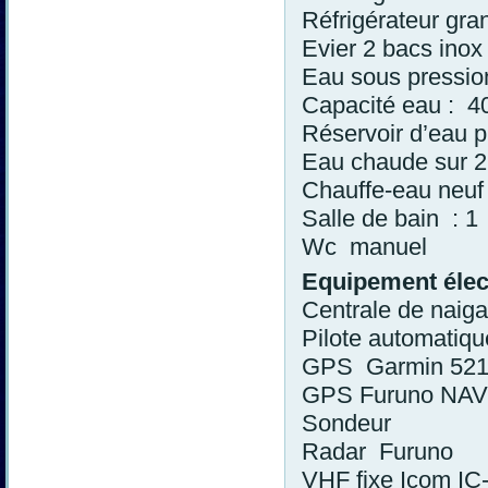
Réfrigérateur gra
Evier 2 bacs inox
Eau sous pressio
Capacité eau : 4
Réservoir d’eau p
Eau chaude sur 2
Chauffe-eau neuf
Salle de bain : 1
Wc manuel
Equipement élec
Centrale de naiga
Pilote automatiq
GPS Garmin 521s
GPS Furuno NAVne
Sondeur
Radar Furuno
VHF fixe Icom I