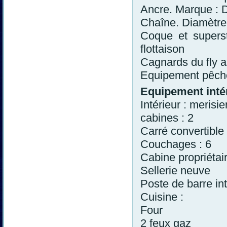
Ancre. Marque :
Chaîne. Diamètr
Coque et superst
flottaison
Cagnards du fly as
Equipement pêch
Equipement inté
Intérieur : merisi
cabines : 2
Carré convertible
Couchages : 6
Cabine propriétair
Sellerie neuve
Poste de barre int
Cuisine :
Four
2 feux gaz