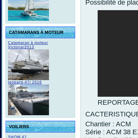
Possibilité de pl
CATAMARANS À MOTEUR
Catamaran à moteur
Victoria/2013
leopard-47/ 2016
REPORTAGE
CACTERISTIQU
Chantier : ACM
VOILIERS
Série : ACM 38
SHOW 42