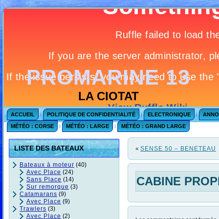
PROMARINE 13
LA CIOTAT
ACCUEIL
POLITIQUE DE CONFIDENTIALITÉ
ELECTRONIQUE
ANNO
MÉTÉO : CORSE
MÉTÉO : LARGE
MÉTÉO : GRAND LARGE
LISTE DES BATEAUX
«
SENSE 50 – BENETEAU
Bateaux à moteur
(40)
Avec Place
(24)
CABINE PROPR
Sans Place
(14)
Sur remorque
(3)
Catamarans
(9)
Avec Place
(9)
Trawlers
(3)
Avec Place
(2)