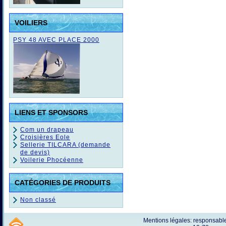
VOILIERS
PSY 48 AVEC PLACE 2000
LIENS ET SPONSORS
Com un drapeau
Croisières Eole
Sellerie TILCARA (demande
de devis)
Voilerie Phocéenne
CATÉGORIES DE PRODUITS
Non classé
Mentions légales: responsab