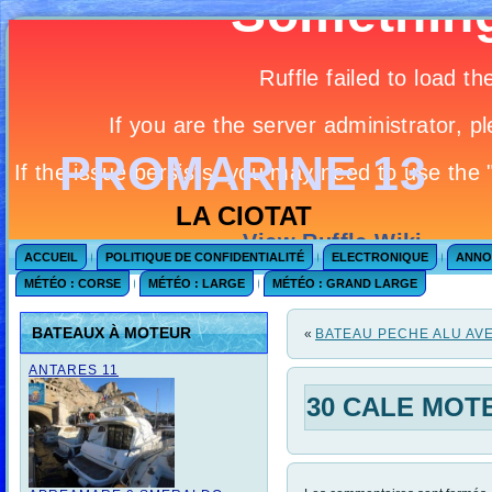
PROMARINE 13
LA CIOTAT
ACCUEIL
POLITIQUE DE CONFIDENTIALITÉ
ELECTRONIQUE
ANNO
MÉTÉO : CORSE
MÉTÉO : LARGE
MÉTÉO : GRAND LARGE
BATEAUX À MOTEUR
«
BATEAU PECHE ALU AVEC
ANTARES 11
30 CALE MOT