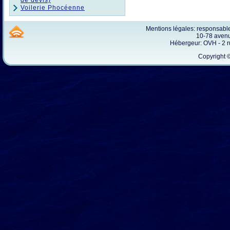
de devis)
Voilerie Phocéenne
Mentions légales: responsab
10-78 avenu
Hébergeur: OVH - 2 
Copyright