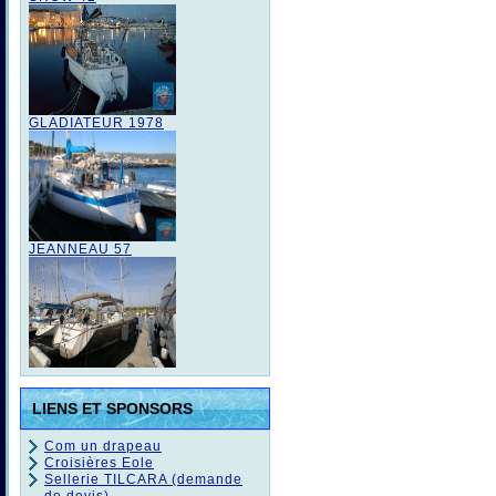
GLADIATEUR 1978
JEANNEAU 57
LIENS ET SPONSORS
Com un drapeau
Croisières Eole
Sellerie TILCARA (demande