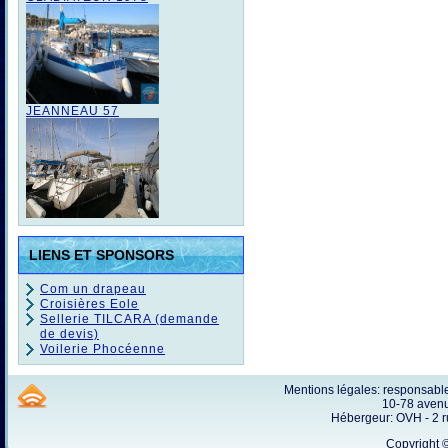
JEANNEAU 57
LIENS ET SPONSORS
Com un drapeau
Croisières Eole
Sellerie TILCARA (demande
de devis)
Voilerie Phocéenne
Mentions légales: responsab
10-78 avenu
Hébergeur: OVH - 2 
Copyright