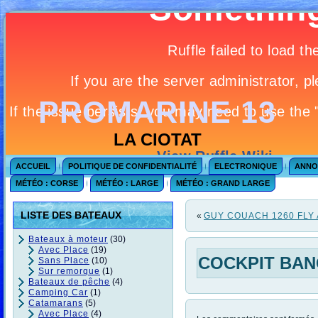
PROMARINE 13
LA CIOTAT
ACCUEIL
POLITIQUE DE CONFIDENTIALITÉ
ELECTRONIQUE
ANNO
MÉTÉO : CORSE
MÉTÉO : LARGE
MÉTÉO : GRAND LARGE
LISTE DES BATEAUX
«
GUY COUACH 1260 FLY
Bateaux à moteur
(30)
Avec Place
(19)
COCKPIT BAN
Sans Place
(10)
Sur remorque
(1)
Bateaux de pêche
(4)
Camping Car
(1)
Catamarans
(5)
Avec Place
(4)