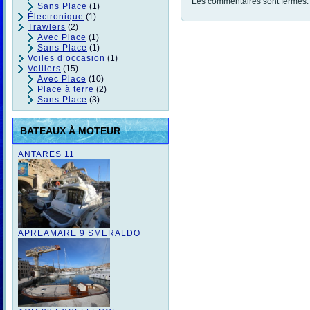
Les commentaires sont fermés.
Sans Place
(1)
Électronique
(1)
Trawlers
(2)
Avec Place
(1)
Sans Place
(1)
Voiles d’occasion
(1)
Voiliers
(15)
Avec Place
(10)
Place à terre
(2)
Sans Place
(3)
BATEAUX À MOTEUR
ANTARES 11
APREAMARE 9 SMERALDO