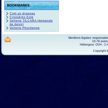
BOOKMARKS
Com un drapeau
Croisières Eole
Sellerie TILCARA (demande
de devis)
Voilerie Phocéenne
Mentions légales: responsab
10-78 avenu
Hébergeur: OVH - 2 
Copyright