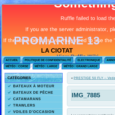
PROMARINE 13
LA CIOTAT
ACCUEIL
POLITIQUE DE CONFIDENTIALITÉ
ELECTRONIQUE
ANNO
MÉTÉO : CORSE
MÉTÉO : LARGE
MÉTÉO : GRAND LARGE
CATÉGORIES
«
PRESTIGE 50 FLY – Ved
BATEAUX À MOTEUR
BATEAUX DE PÊCHE
IMG_7885
CATAMARANS
TRAWLERS
VOILES D’OCCASION